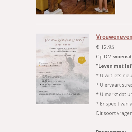
Vrouwenevent 
€ 12,95
Op D.V.
woensda
"Leven met lef
* U wilt iets ni
* U ervaart stre
* U merkt dat u
* Er speelt van 
Dit soort vrage