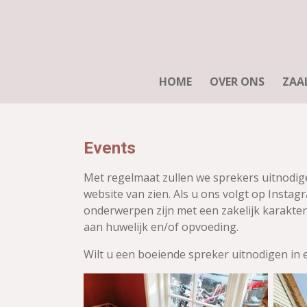
Ga
direct
naar
de
hoofdinhoud
HOME
OVER ONS
ZAA
Events
Met regelmaat zullen we sprekers uitnodig
website van zien. Als u ons volgt op Insta
onderwerpen zijn met een zakelijk karakte
aan huwelijk en/of opvoeding.
Wilt u een boeiende spreker uitnodigen in e