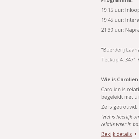
Programma:
19.15 uur: Inloo
19:45 uur: Inter
21.30 uur: Napr
"Boerderij Laanz
Teckop 4, 3471
Wie is Carolie
Carolien is rela
begeleidt met u
Ze is getrouwd,
"Het is heerlijk 
relatie weer in b
Bekijk details