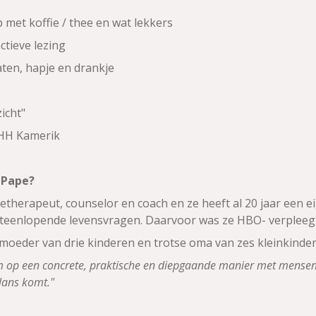
p met koffie / thee en wat lekkers
actieve lezing
aten, hapje en drankje
icht"
 HH Kamerik
n Pape?
tietherapeut, counselor en coach en ze heeft al 20 jaar een
iteenlopende levensvragen. Daarvoor was ze HBO- verpleeg
 moeder van drie kinderen en trotse oma van zes kleinkinder
om op een concrete, praktische en diepgaande manier met mensen 
alans komt."